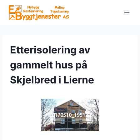
Skip
to
content
Etterisolering av
gammelt hus på
Skjelbred i Lierne
20170510_195128