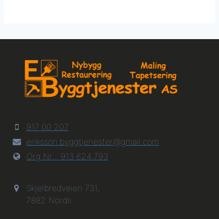
917 00 207
eriksson.byggtjenester@gmail.com
Org Nr. : 913 624 793
Skjelbredveien 731,
7882 Nordli